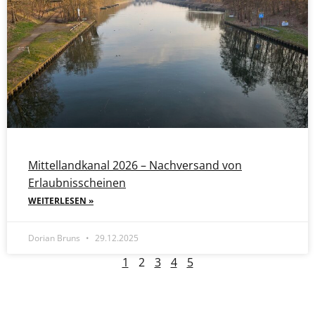
Mittellandkanal 2026 – Nachversand von
Erlaubnisscheinen
WEITERLESEN »
Dorian Bruns
29.12.2025
1
2
3
4
5