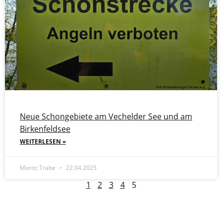
Neue Schongebiete am Vechelder See und am
Birkenfeldsee
WEITERLESEN »
Moritz Trabe
22.04.2025
1
2
3
4
5