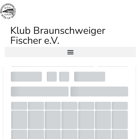
Klub Braunschweiger
DEVArbeitsdienstkalenderV2
Fischer e.V.